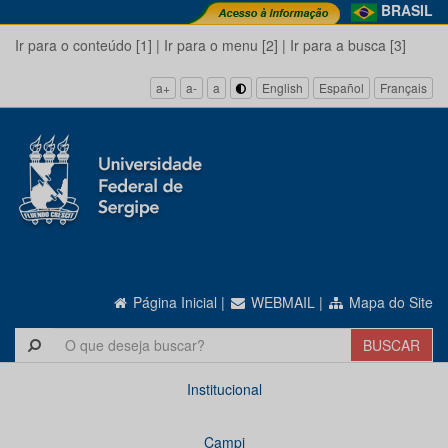
BRASIL
Ir para o conteúdo [1]
|
Ir para o menu [2]
|
Ir para a busca [3]
a+
a-
a
English
Español
Français
Página Inicial
|
WEBMAIL
|
Mapa do Site
Institucional
Campi