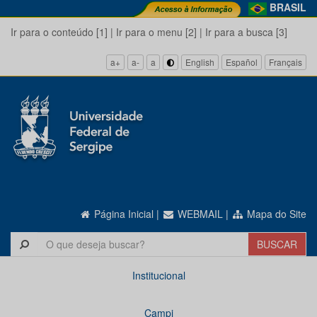
BRASIL
Ir para o conteúdo [1]
|
Ir para o menu [2]
|
Ir para a busca [3]
a+
a-
a
English
Español
Français
Página Inicial
|
WEBMAIL
|
Mapa do Site
Institucional
Campi