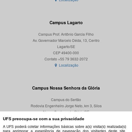
Campus Lagarto
Campus Prof. Antônio Garcia Filho
Av. Governador Marcelo Déda, 13, Centro
Lagarto/SE
CEP 49400-000
Localização
Campus Nossa Senhora da Glória
Campus do Sertão
Rodovia Engenheiro Jorge Neto, km 3, Silos
Nossa Senhora da Glória/SE
CEP 49680-000
UFS preocupa-se com a sua privacidade
A UFS poderá coletar informações básicas sobre a(s) visita(s) realizada(s)
Localização
para aprimorar a experiência de navegação dos visitantes deste site,