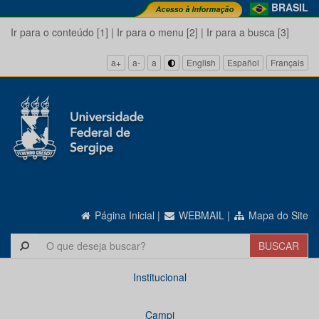
BRASIL
Ir para o conteúdo [1]
|
Ir para o menu [2]
|
Ir para a busca [3]
a+
a-
a
English
Español
Français
Página Inicial
|
WEBMAIL
|
Mapa do Site
Institucional
Campi