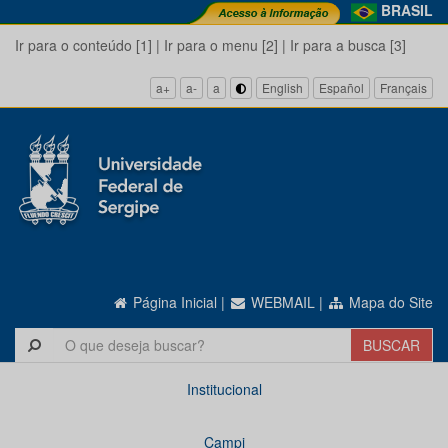
BRASIL
Ir para o conteúdo [1]
|
Ir para o menu [2]
|
Ir para a busca [3]
a+
a-
a
English
Español
Français
Página Inicial
|
WEBMAIL
|
Mapa do Site
Institucional
Campi