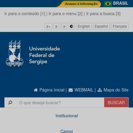
BRASIL
Ir para o conteúdo [1]
|
Ir para o menu [2]
|
Ir para a busca [3]
a+
a-
a
English
Español
Français
Página Inicial
|
WEBMAIL
|
Mapa do Site
Institucional
Campi