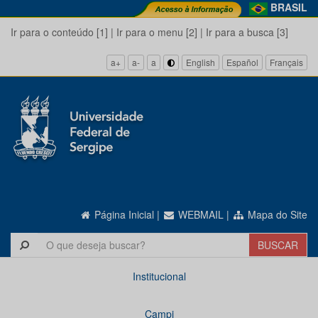
BRASIL
Ir para o conteúdo [1]
|
Ir para o menu [2]
|
Ir para a busca [3]
a+
a-
a
English
Español
Français
Página Inicial
|
WEBMAIL
|
Mapa do Site
Institucional
Campi