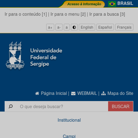
BRASIL
Ir para o conteúdo [1]
|
Ir para o menu [2]
|
Ir para a busca [3]
a+
a-
a
English
Español
Français
Página Inicial
|
WEBMAIL
|
Mapa do Site
Institucional
Campi