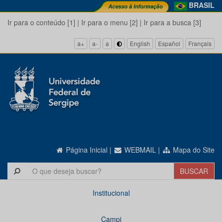
BRASIL
Ir para o conteúdo [1]
|
Ir para o menu [2]
|
Ir para a busca [3]
a+
a-
a
English
Español
Français
Página Inicial
|
WEBMAIL
|
Mapa do Site
Institucional
Campi