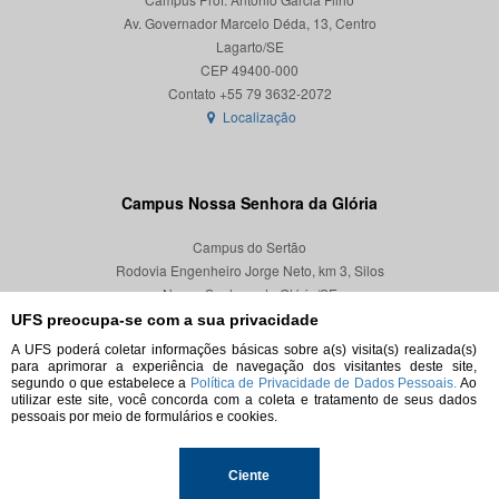
Av. Governador Marcelo Déda, 13, Centro
Lagarto/SE
CEP 49400-000
Localização
Campus Nossa Senhora da Glória
Campus do Sertão
Rodovia Engenheiro Jorge Neto, km 3, Silos
Nossa Senhora da Glória/SE
CEP 49680-000
UFS preocupa-se com a sua privacidade
A UFS poderá coletar informações básicas sobre a(s) visita(s) realizada(s)
Localização
para aprimorar a experiência de navegação dos visitantes deste site,
segundo o que estabelece a
Política de Privacidade de Dados Pessoais.
Ao
utilizar este site, você concorda com a coleta e tratamento de seus dados
pessoais por meio de formulários e cookies.
© 2026. Todos os direitos reservados.
Ciente