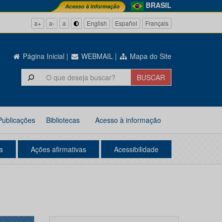
BRASIL
a+
a-
a
English
Español
Français
Página Inicial
|
WEBMAIL
|
Mapa do Site
Publicações
Bibliotecas
Acesso à informação
a
Ações afirmativas
Acessibilidade