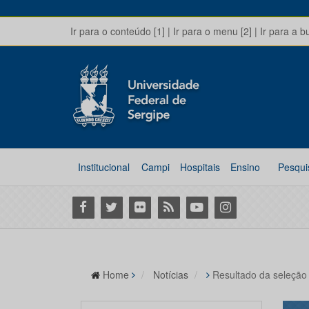
Ir para o conteúdo [1]
|
Ir para o menu [2]
|
Ir para a b
Institucional
Campi
Hospitais
Ensino
Pesqui
Facebook
Twitter
Flickr
RSS
Youtube
Instagram
Home
Notícias
Resultado da seleçã