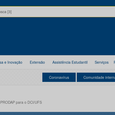
usca [3]
sa e Inovação
Extensão
Assistência Estudantil
Serviços
Coronavírus
Comunidade intern
o PRODAP para o DCI/UFS