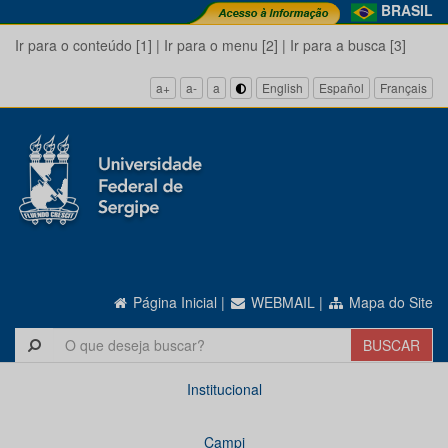
BRASIL
Ir para o conteúdo [1]
|
Ir para o menu [2]
|
Ir para a busca [3]
a+
a-
a
English
Español
Français
Página Inicial
|
WEBMAIL
|
Mapa do Site
Institucional
Campi