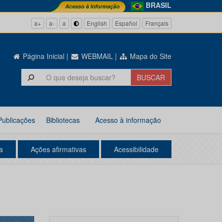
BRASIL
a+
a-
a
English
Español
Français
Página Inicial
|
WEBMAIL
|
Mapa do Site
Publicações
Bibliotecas
Acesso à informação
a
Ações afirmativas
Acessibilidade