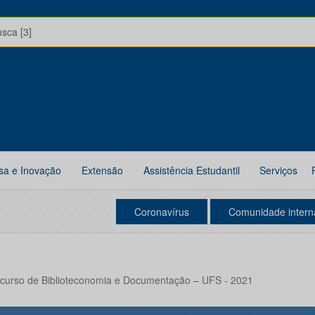
usca [3]
sa e Inovação
Extensão
Assistência Estudantil
Serviços
Coronavírus
Comunidade intern
curso de Biblioteconomia e Documentação – UFS - 2021