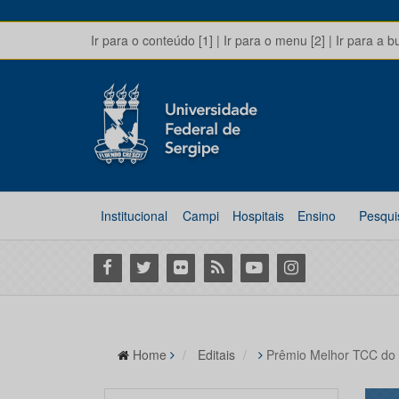
Ir para o conteúdo [1]
|
Ir para o menu [2]
|
Ir para a b
Institucional
Campi
Hospitais
Ensino
Pesqui
Facebook
Twitter
Flickr
RSS
Youtube
Instagram
Home
Editais
Prêmio Melhor TCC do 