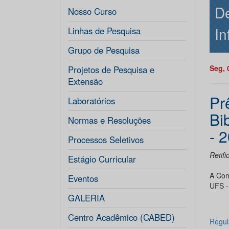
De
Nosso Curso
In
Linhas de Pesquisa
Grupo de Pesquisa
Seg, 
Projetos de Pesquisa e
Extensão
Pr
Laboratórios
Bi
Normas e Resoluções
- 
Processos Seletivos
Retif
Estágio Curricular
A Com
Eventos
UFS -
GALERIA
Centro Acadêmico (CABED)
Regul