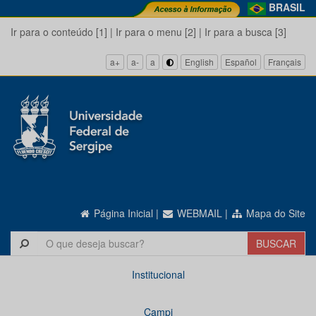
BRASIL
Ir para o conteúdo [1]
|
Ir para o menu [2]
|
Ir para a busca [3]
a+
a-
a
English
Español
Français
Página Inicial
|
WEBMAIL
|
Mapa do Site
Institucional
Campi