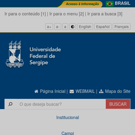
BRASIL
Ir para o conteúdo [1]
|
Ir para o menu [2]
|
Ir para a busca [3]
a+
a-
a
English
Español
Français
Página Inicial
|
WEBMAIL
|
Mapa do Site
Institucional
Campi