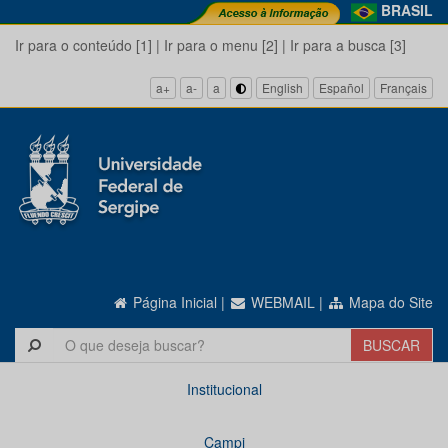
BRASIL
Ir para o conteúdo [1]
|
Ir para o menu [2]
|
Ir para a busca [3]
a+
a-
a
English
Español
Français
Página Inicial
|
WEBMAIL
|
Mapa do Site
Institucional
Campi