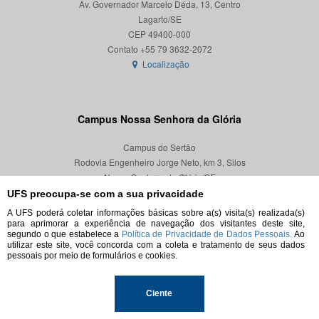
Av. Governador Marcelo Déda, 13, Centro
Lagarto/SE
CEP 49400-000
Localização
Campus Nossa Senhora da Glória
Campus do Sertão
Rodovia Engenheiro Jorge Neto, km 3, Silos
Nossa Senhora da Glória/SE
CEP 49680-000
UFS preocupa-se com a sua privacidade
A UFS poderá coletar informações básicas sobre a(s) visita(s) realizada(s)
Localização
para aprimorar a experiência de navegação dos visitantes deste site,
segundo o que estabelece a
Política de Privacidade de Dados Pessoais.
Ao
utilizar este site, você concorda com a coleta e tratamento de seus dados
pessoais por meio de formulários e cookies.
© 2026. Todos os direitos reservados.
Ciente
Universidade Federal de Sergipe.