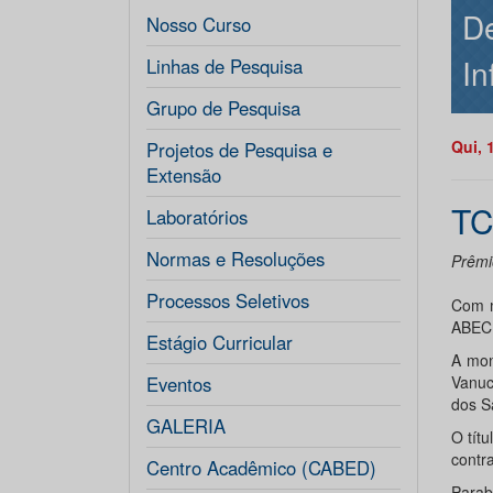
De
Nosso Curso
In
Linhas de Pesquisa
Grupo de Pesquisa
Qui, 
Projetos de Pesquisa e
Extensão
TC
Laboratórios
Normas e Resoluções
Prêmi
Processos Seletivos
Com m
ABECI
Estágio Curricular
A mon
Eventos
Vanuc
dos S
GALERIA
O tít
contr
Centro Acadêmico (CABED)
Parab