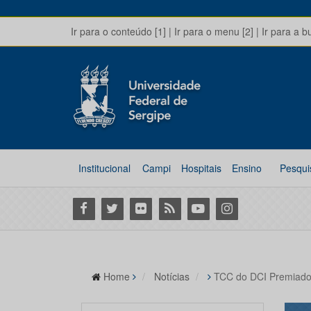
Ir para o conteúdo [1]
|
Ir para o menu [2]
|
Ir para a b
Institucional
Campi
Hospitais
Ensino
Pesqui
Facebook
Twitter
Flickr
RSS
Youtube
Instagram
Home
Notícias
TCC do DCI Premiado