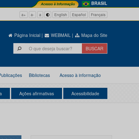
BRASIL
a+
a-
a
English
Español
Français
Página Inicial
|
WEBMAIL
|
Mapa do Site
Publicações
Bibliotecas
Acesso à informação
a
Ações afirmativas
Acessibilidade