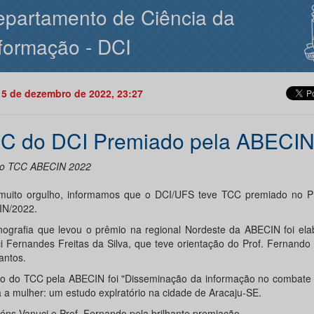
partamento de Ciência da
formação - DCI
15 de dezembro de 2022, 23:27
C do DCI Premiado pela ABECI
o TCC ABECIN 2022
uito orgulho, informamos que o DCI/UFS teve TCC premiado no 
N/2022.
ografia que levou o prêmio na regional Nordeste da ABECIN foi ela
i Fernandes Freitas da Silva, que teve orientação do Prof. Fernando 
antos.
ulo do TCC pela ABECIN foi "Disseminação da informação no combate 
a a mulher: um estudo explratório na cidade de Aracaju-SE.
éns Vanuci e Prof. Fernando pela brilhante premiação.