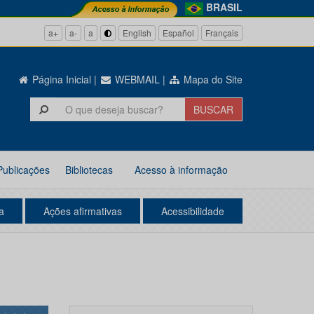
BRASIL
a+
a-
a
English
Español
Français
Página Inicial
|
WEBMAIL
|
Mapa do Site
Publicações
Bibliotecas
Acesso à informação
a
Ações afirmativas
Acessibilidade