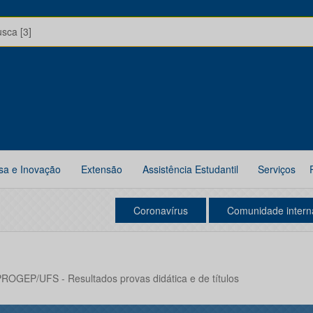
usca [3]
sa e Inovação
Extensão
Assistência Estudantil
Serviços
Coronavírus
Comunidade intern
PROGEP/UFS - Resultados provas didática e de títulos