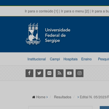
Ir para o conteúdo [1]
|
Ir para o menu [2]
|
Ir para a b
Institucional
Campi
Hospitais
Ensino
Pesqui
Facebook
Twitter
Flickr
RSS
Youtube
Instagram
Home
Resultados
Edital N. 05/2023/