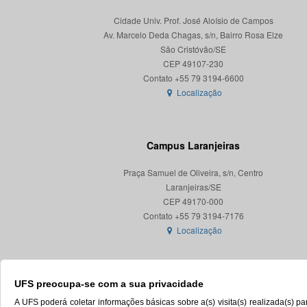
Cidade Univ. Prof. José Aloísio de Campos
Av. Marcelo Deda Chagas, s/n, Bairro Rosa Elze
São Cristóvão/SE
CEP 49107-230
Localização
Campus Laranjeiras
Praça Samuel de Oliveira, s/n, Centro
Laranjeiras/SE
CEP 49170-000
Localização
UFS preocupa-se com a sua privacidade
A UFS poderá coletar informações básicas sobre a(s) visita(s) realizada(s) 