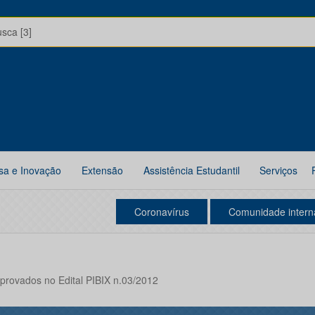
usca [3]
sa e Inovação
Extensão
Assistência Estudantil
Serviços
Coronavírus
Comunidade intern
provados no Edital PIBIX n.03/2012