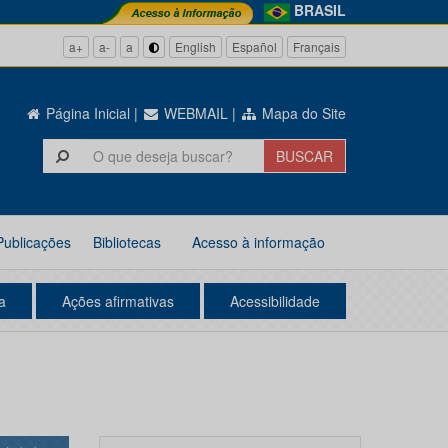
BRASIL
a+
a-
a
English
Español
Français
Página Inicial
|
WEBMAIL
|
Mapa do Site
Publicações
Bibliotecas
Acesso à informação
a
Ações afirmativas
Acessibilidade