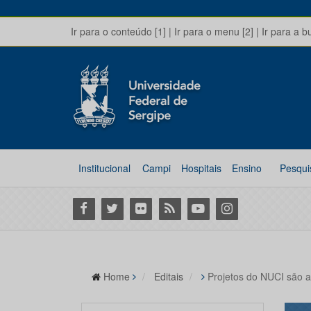
Ir para o conteúdo [1]
|
Ir para o menu [2]
|
Ir para a b
Institucional
Campi
Hospitais
Ensino
Pesqui
Facebook
Twitter
Flickr
RSS
Youtube
Instagram
Home
Editais
Projetos do NUCI são a