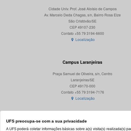
Cidade Univ. Prof. José Aloísio de Campos
Av. Marcelo Deda Chagas, s/n, Bairro Rosa Elze
São Cristóvão/SE
CEP 49107-230
Localização
Campus Laranjeiras
Praça Samuel de Oliveira, s/n, Centro
Laranjeiras/SE
CEP 49170-000
Localização
UFS preocupa-se com a sua privacidade
A UFS poderá coletar informações básicas sobre a(s) visita(s) realizada(s) 