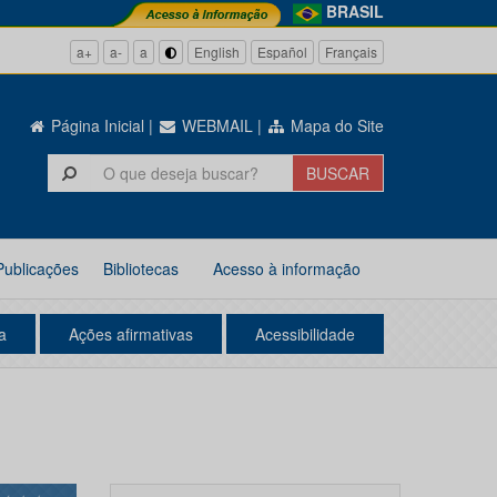
BRASIL
a+
a-
a
English
Español
Français
Página Inicial
|
WEBMAIL
|
Mapa do Site
Publicações
Bibliotecas
Acesso à informação
a
Ações afirmativas
Acessibilidade