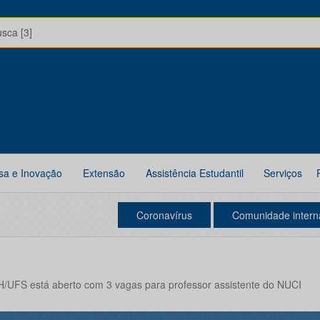
usca [3]
sa e Inovação
Extensão
Assistência Estudantil
Serviços
Coronavírus
Comunidade intern
H/UFS está aberto com 3 vagas para professor assistente do NUCI