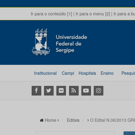
Ir para o conteúdo [1]
|
Ir para o menu [2]
|
Ir para a b
Institucional
Campi
Hospitais
Ensino
Pesqui
Facebook
Twitter
Flickr
RSS
Youtube
Instagram
Home
Editais
O Edital N.06/2013 GR