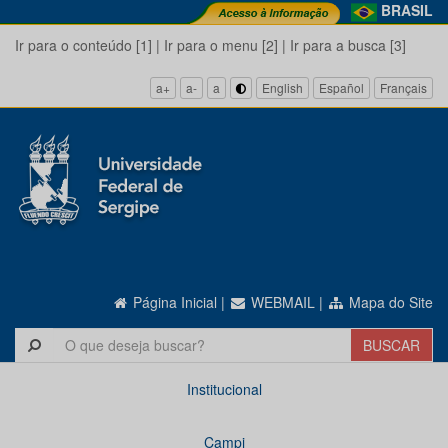
BRASIL
Ir para o conteúdo [1]
|
Ir para o menu [2]
|
Ir para a busca [3]
a+
a-
a
English
Español
Français
Página Inicial
|
WEBMAIL
|
Mapa do Site
Institucional
Campi