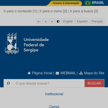
BRASIL
Ir para o conteúdo [1]
|
Ir para o menu [2]
|
Ir para a busca [3]
a+
a-
a
English
Español
Français
Página Inicial
|
WEBMAIL
|
Mapa do Site
Institucional
Campi