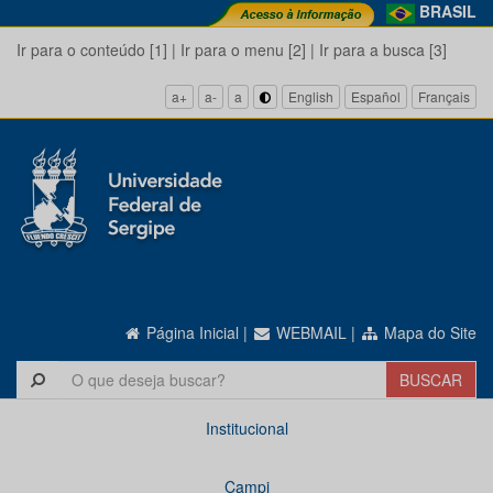
BRASIL
Ir para o conteúdo [1]
|
Ir para o menu [2]
|
Ir para a busca [3]
a+
a-
a
English
Español
Français
Página Inicial
|
WEBMAIL
|
Mapa do Site
Institucional
Campi