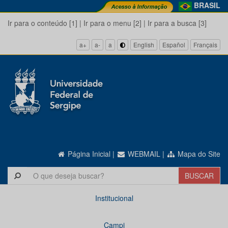
BRASIL
Ir para o conteúdo [1]
|
Ir para o menu [2]
|
Ir para a busca [3]
a+
a-
a
English
Español
Français
Página Inicial
|
WEBMAIL
|
Mapa do Site
Institucional
Campi