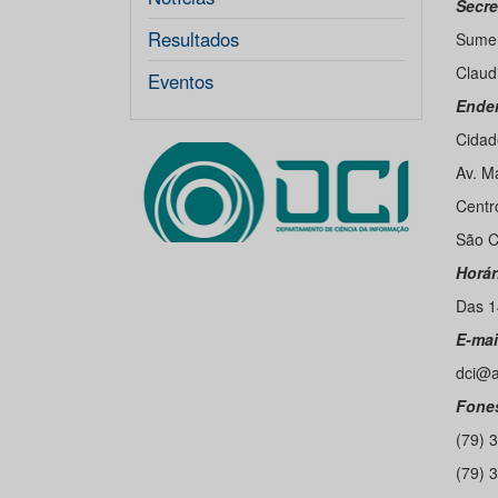
Secre
Resultados
Sumer
Claud
Eventos
Ende
Cidad
Av. M
Centro
São C
Horár
Das 1
E-mai
dci@a
Fone
(79) 
(79) 