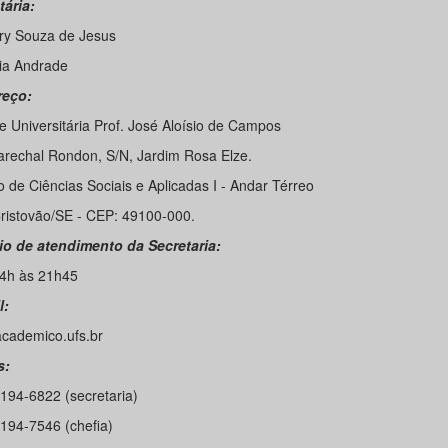
tária:
y Souza de Jesus
ia Andrade
reço:
e Universitária Prof. José Aloísio de Campos
arechal Rondon, S/N, Jardim Rosa Elze.
 de Ciências Sociais e Aplicadas I - Andar Térreo
ristovão/SE - CEP: 49100-000.
io de atendimento da Secretaria:
4h às 21h45
l:
cademico.ufs.br
s:
3194-6822 (secretaria)
3194-7546 (chefia)