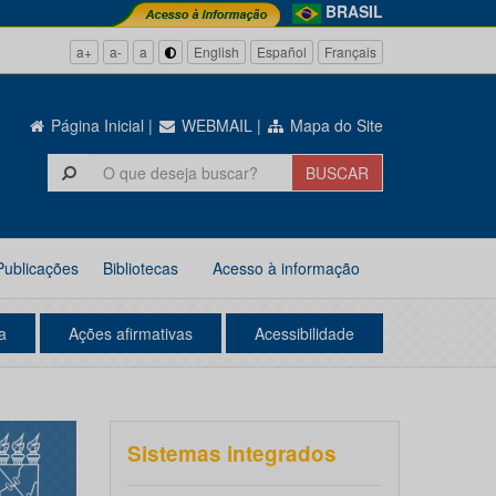
BRASIL
a+
a-
a
English
Español
Français
Página Inicial
|
WEBMAIL
|
Mapa do Site
Publicações
Bibliotecas
Acesso à informação
a
Ações afirmativas
Acessibilidade
Sistemas integrados