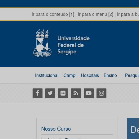
Ir para o conteúdo [1]
|
Ir para o menu [2]
|
Ir para a b
Institucional
Campi
Hospitais
Ensino
Pesqui
Facebook
Twitter
Flickr
RSS
Youtube
Instagram
De
Nosso Curso