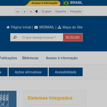
BRASIL
a+
a-
a
English
Español
Français
Página Inicial
|
WEBMAIL
|
Mapa do Site
Publicações
Bibliotecas
Acesso à informação
a
Ações afirmativas
Acessibilidade
Sistemas integrados