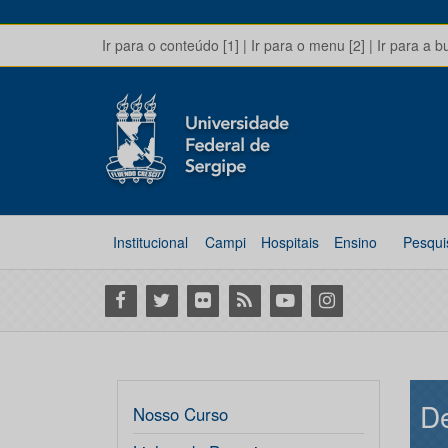
Ir para o conteúdo [1]
|
Ir para o menu [2]
|
Ir para a b
Institucional
Campi
Hospitais
Ensino
Pesqui
Facebook
Twitter
Flickr
RSS
Youtube
Instagram
De
Nosso Curso