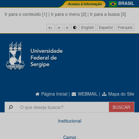
BRASIL
Ir para o conteúdo [1]
|
Ir para o menu [2]
|
Ir para a busca [3]
a+
a-
a
English
Español
Français
Página Inicial
|
WEBMAIL
|
Mapa do Site
Institucional
Campi