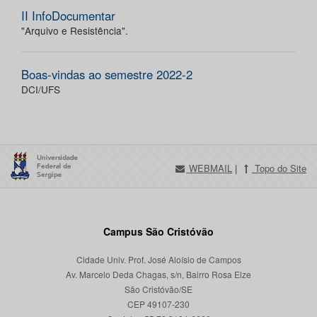
II InfoDocumentar
"Arquivo e Resistência".
Boas-vindas ao semestre 2022-2
DCI/UFS
WEBMAIL
|
Topo do Site
Campus São Cristóvão
Cidade Univ. Prof. José Aloísio de Campos
Av. Marcelo Deda Chagas, s/n, Bairro Rosa Elze
São Cristóvão/SE
CEP 49107-230