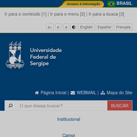
BRASIL
Ir para o conteúdo [1]
|
Ir para o menu [2]
|
Ir para a busca [3]
a+
a-
a
English
Español
Français
Página Inicial
|
WEBMAIL
|
Mapa do Site
Institucional
Campi