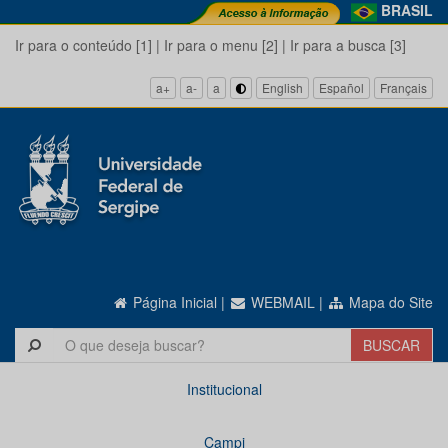
BRASIL
Ir para o conteúdo [1]
|
Ir para o menu [2]
|
Ir para a busca [3]
a+
a-
a
English
Español
Français
Página Inicial
|
WEBMAIL
|
Mapa do Site
Institucional
Campi