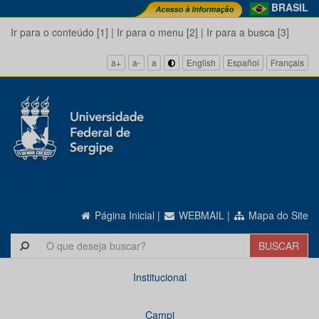
BRASIL
Ir para o conteúdo [1]
|
Ir para o menu [2]
|
Ir para a busca [3]
a+
a-
a
English
Español
Français
Página Inicial
|
WEBMAIL
|
Mapa do Site
Institucional
Campi