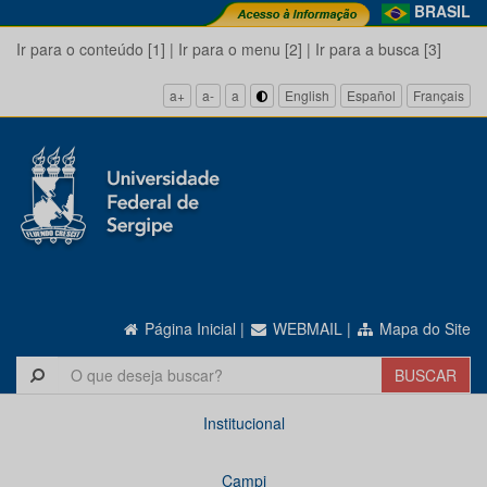
BRASIL
Ir para o conteúdo [1]
|
Ir para o menu [2]
|
Ir para a busca [3]
a+
a-
a
English
Español
Français
Página Inicial
|
WEBMAIL
|
Mapa do Site
Institucional
Campi