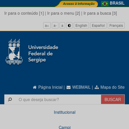
BRASIL
Ir para o conteúdo [1]
|
Ir para o menu [2]
|
Ir para a busca [3]
a+
a-
a
English
Español
Français
Página Inicial
|
WEBMAIL
|
Mapa do Site
Institucional
Campi