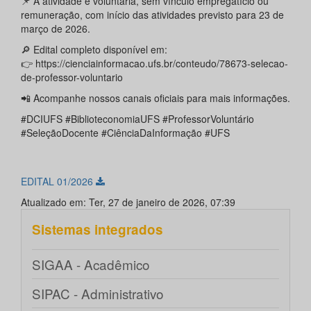
📌 A atividade é voluntária, sem vínculo empregatício ou
remuneração, com início das atividades previsto para 23 de
março de 2026.
🔎 Edital completo disponível em:
👉 https://cienciainformacao.ufs.br/conteudo/78673-selecao-
de-professor-voluntario
📲 Acompanhe nossos canais oficiais para mais informações.
#DCIUFS #BiblioteconomiaUFS #ProfessorVoluntário
#SeleçãoDocente #CiênciaDaInformação #UFS
EDITAL 01/2026
Atualizado em: Ter, 27 de janeiro de 2026, 07:39
Sistemas integrados
SIGAA - Acadêmico
SIPAC - Administrativo