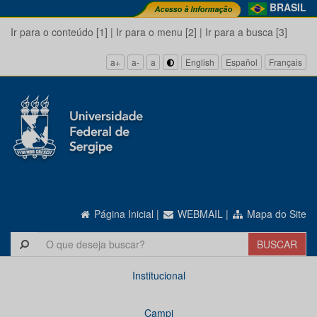
BRASIL
Ir para o conteúdo [1]
|
Ir para o menu [2]
|
Ir para a busca [3]
a+
a-
a
English
Español
Français
Página Inicial
|
WEBMAIL
|
Mapa do Site
Institucional
Campi